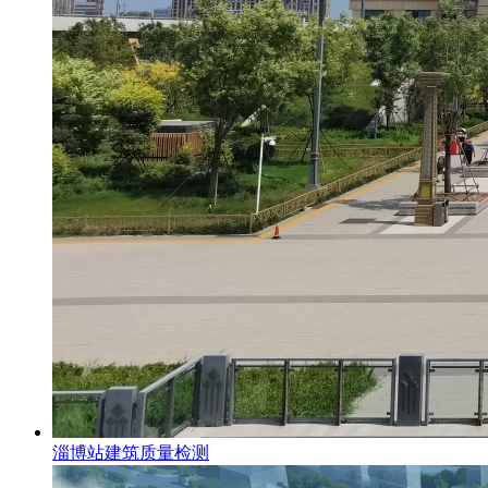
淄博站建筑质量检测