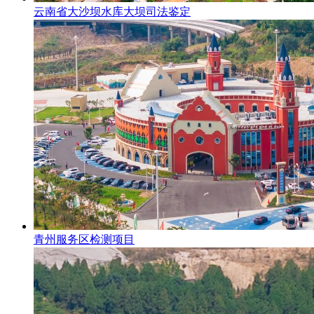
云南省大沙坝水库大坝司法鉴定
青州服务区检测项目