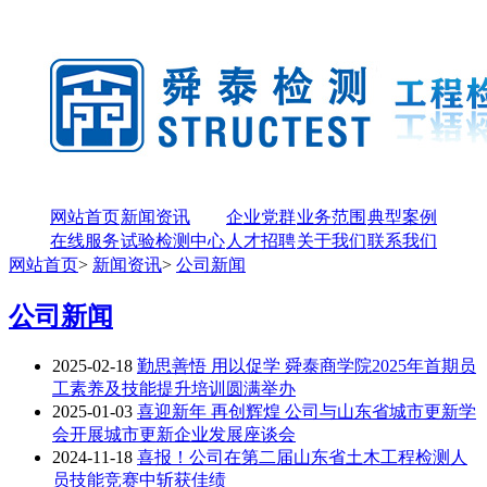
网站首页
新闻资讯
企业党群
业务范围
典型案例
在线服务
试验检测中心
人才招聘
关于我们
联系我们
网站首页
>
新闻资讯
>
公司新闻
公司新闻
2025-02-18
勤思善悟 用以促学 舜泰商学院2025年首期员
工素养及技能提升培训圆满举办
2025-01-03
喜迎新年 再创辉煌 公司与山东省城市更新学
会开展城市更新企业发展座谈会
2024-11-18
喜报！公司在第二届山东省土木工程检测人
员技能竞赛中斩获佳绩