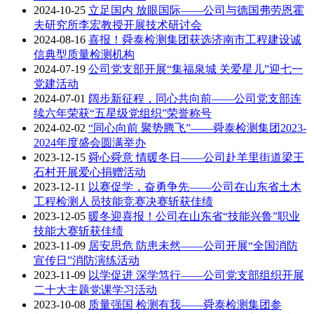
2024-10-25
立足国内 放眼国际——公司与德国弗劳恩霍
夫研究所李宏教授开展技术研讨会
2024-08-16
喜报！舜泰检测集团获选济南市工程建设诚
信典型质量检测机构
2024-07-19
公司党支部开展“集福泉城 关爱星儿”迎七一
党建活动
2024-07-01
阔步新征程，同心共向前——公司党支部连
续六年荣获“五星级党组织”荣誉称号
2024-02-02
“同心向前 聚势腾飞”——舜泰检测集团2023-
2024年度盛会圆满举办
2023-12-15
舜心舜意 情暖冬日——公司赴羊里街道梁王
石村开展爱心捐赠活动
2023-12-11
以赛促学，奋勇争先——公司在山东省土木
工程检测人员技能竞赛决赛斩获佳绩
2023-12-05
暖冬迎喜报！公司在山东省“技能兴鲁”职业
技能大赛斩获佳绩
2023-11-09
居安思危 防患未然——公司开展“全国消防
宣传日”消防演练活动
2023-11-09
以学促进 深学笃行——公司党支部组织开展
二十大主题党课学习活动
2023-10-08
质量强国 检测有我——舜泰检测集团参